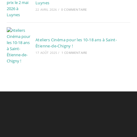
Luynes
22 AVRIL 2026
/
0 COMMENTAIRE
Ateliers Cinéma pour les 10-18 ans à Saint-
Étienne-de-Chigny !
17 AOÛT 2025
/
1 COMMENTAIRE