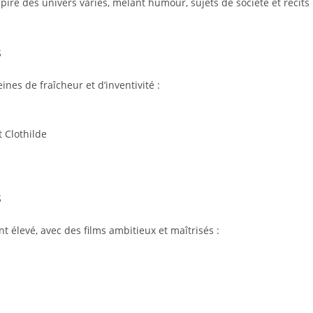
iré des univers variés, mêlant humour, sujets de société et récits
s
nes de fraîcheur et d’inventivité :
t Clothilde
s
nt élevé, avec des films ambitieux et maîtrisés :