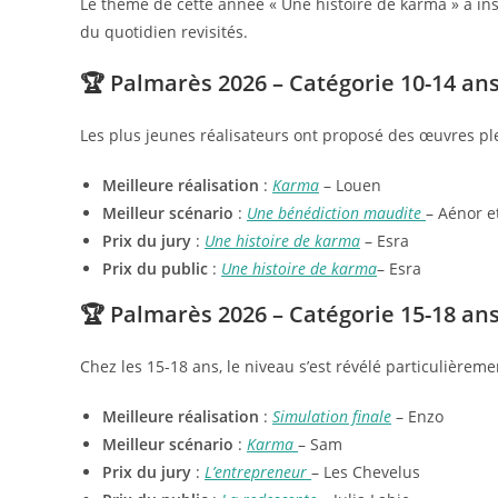
Le thème de cette année « Une histoire de karma » a insp
du quotidien revisités.
🏆 Palmarès 2026 – Catégorie 10-14 an
Les plus jeunes réalisateurs ont proposé des œuvres plei
Meilleure réalisation
:
Karma
– Louen
Meilleur scénario
:
Une bénédiction maudite
– Aénor e
Prix du jury
:
Une histoire de karma
– Esra
Prix du public
:
Une histoire de karma
– Esra
🏆 Palmarès 2026 – Catégorie 15-18 an
Chez les 15-18 ans, le niveau s’est révélé particulièreme
Meilleure réalisation
:
Simulation finale
– Enzo
Meilleur scénario
:
Karma
– Sam
Prix du jury
:
L’entrepreneur
– Les Chevelus